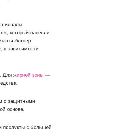
ессионалы.
яж, который нанесли
 Бьюти-блогер
, в зависимости
. Для ж
ирной зоны
—
едства.
ом с защитными
ой основе.
ем продукты с большей