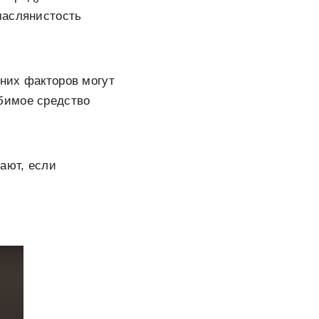
маслянистость
шних факторов могут
бимое средство
ают, если