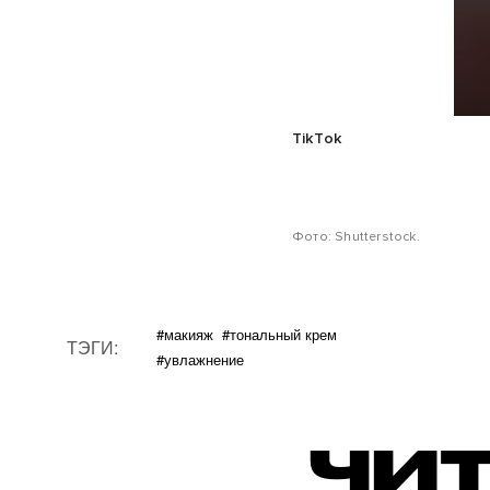
TikTok
Фото: Shutterstock.
#макияж
#тональный крем
ТЭГИ:
#увлажнение
ЧИТ