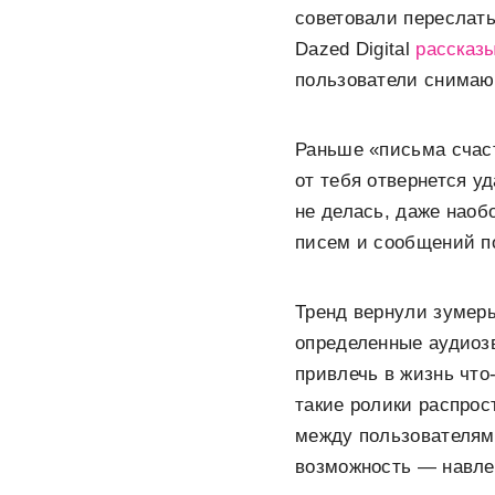
советовали переслат
Dazed Digital
рассказы
пользователи снимают
Раньше «письма счас
от тебя отвернется у
не делась, даже наоб
писем и сообщений по
Тренд вернули зумеры
определенные аудиозв
привлечь в жизнь что
такие ролики распрос
между пользователям
возможность — навле