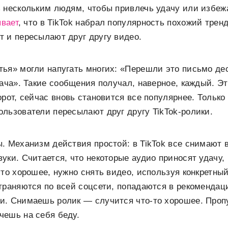
ь нескольким людям, чтобы привлечь удачу или избеж
вает
, что в TikTok набрал популярность похожий тренд
 и пересылают друг другу видео.
тья» могли напугать многих: «Перешли это письмо де
дача». Такие сообщения получал, наверное, каждый. Э
орот, сейчас вновь становится все популярнее. Тольк
льзователи пересылают друг другу TikTok-ролики.
. Механизм действия простой: в TikTok все снимают 
уки. Считается, что некоторые аудио приносят удачу,
-то хорошее, нужно снять видео, используя конкретный
траняются по всей соцсети, попадаются в рекоменда
и. Снимаешь ролик — случится что-то хорошее. Проп
чешь на себя беду.