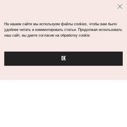
На нашем сайте мы используем файлы cookies, чтобы вам было
удобнее читать и комментировать статьи. Продолжая использовать
наш сайт, вы даете согласие на обработку cookie.
OK
Бьюти в спорте
КАК УСТРОЕНА
ЭТА СТАТЬЯ
КРЕМАЦИЯ:
ПОМОЖЕТ
СЖИГАЮТ ЛИ
НАЙТИ СВОЙ
ГРОБ, КАК
ВАРИАНТ СМОКИ
ВЫБРАТЬ УРНУ И
АЙС
ПОЧЕМУ ЗА ЭТИМ
МЕТОДОМ
БУДУЩЕЕ