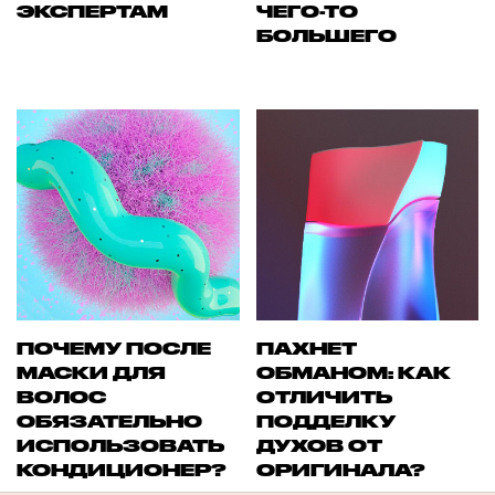
ЭКСПЕРТАМ
ЧЕГО-ТО
БОЛЬШЕГО
ПОЧЕМУ ПОСЛЕ
ПАХНЕТ
МАСКИ ДЛЯ
ОБМАНОМ: КАК
ВОЛОС
ОТЛИЧИТЬ
ОБЯЗАТЕЛЬНО
ПОДДЕЛКУ
ИСПОЛЬЗОВАТЬ
ДУХОВ ОТ
КОНДИЦИОНЕР?
ОРИГИНАЛА?