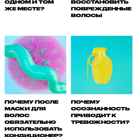
ОДНОМ И ТОМ
ВОССТАНОВИТЬ
ЖЕ МЕСТЕ?
ПОВРЕЖДЕННЫЕ
ВОЛОСЫ
ПОЧЕМУ ПОСЛЕ
ПОЧЕМУ
МАСКИ ДЛЯ
ОСОЗНАННОСТЬ
ВОЛОС
ПРИВОДИТ К
ОБЯЗАТЕЛЬНО
ТРЕВОЖНОСТИ?
ИСПОЛЬЗОВАТЬ
КОНДИЦИОНЕР?