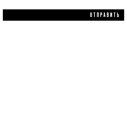
ОТПРАВИТЬ
640 ₽
ХАЙЛАЙТЕР SHINE ON
THRU (001), RAD
5,0
1 отзыв
ДОБАВИТЬ ОТЗЫВ
Flacon Magazine
Verified
Этот хайлайтер кажется пугающе голубым