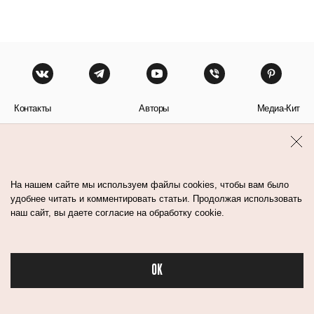
Контакты
Авторы
Медиа-Кит
Пользовательское соглашение
Политика обработки персональных данных
На нашем сайте мы используем файлы cookies, чтобы вам было
удобнее читать и комментировать статьи. Продолжая использовать
наш сайт, вы даете согласие на обработку cookie.
© Flacon 2026. Все права защищены.
OK
Бьюти