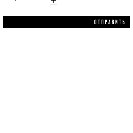
3 200 ₽
ОТПРАВИТЬ
ГЕЛЬ ДЛЯ ДУША И ВАННЫ
«МАНДАРИН И ЗЕЛЕНЫЙ
ЧАЙ», ACCA KAPPA
4,0
1 отзыв
ДОБАВИТЬ ОТЗЫВ
Flacon Magazine
Verified