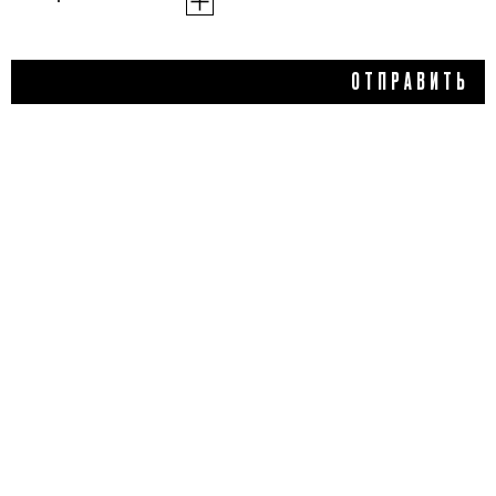
4 100 ₽
ОТПРАВИТЬ
СОЛНЦЕЗАЩИТНЫЙ
КРЕМ WATERFULL
ESSENCE SUN CREAM SPF
50+ PA++++, D'ALBA
5,0
1 отзыв
КУПИТЬ
ДОБАВИТЬ ОТЗЫВ
Flacon Magazine
Verified