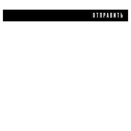
ОТПРАВИТЬ
3 420 ₽
СОЛЕВОЙ СКРАБ
С ЛАМИНАРИЕЙ, SHEDOO
5,0
1 отзыв
КУПИТЬ
ДОБАВИТЬ ОТЗЫВ
Flacon Magazine
Verified