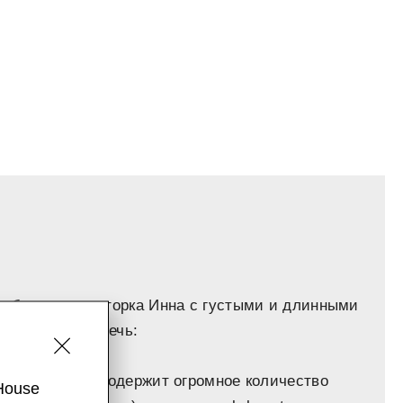
ла бьюти-редакторка Инна с густыми и длинными
лее — прямая речь:
йдолов! Спрей содержит огромное количество
House