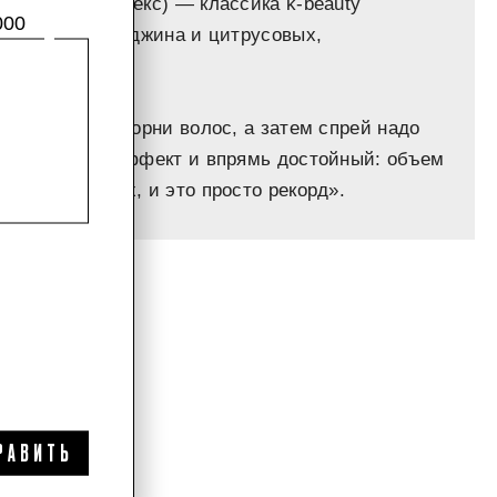
ы, cica-комплекс) — классика k-beauty
000
йли на основе джина и цитрусовых,
будете.
 средство на корни волос, а затем спрей надо
ать укладку. Эффект и впрямь достойный: объем
желых волосах, и это просто рекорд».
РАВИТЬ