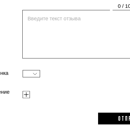
ухаживающих компонентов (кератин, церамид
0 / 1
и приятный бонус. Аромат напоминает кокте
но не переживайте, спиртным вы пахнуть не 
Удобный носик позволяет прицельно нанести
распылить на всю длину, чтобы зафиксиров
продержался пару часов даже на длинных тя
нка
ение
ОТП