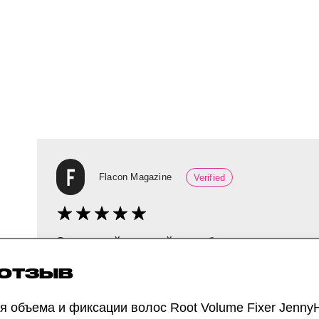
Flacon Magazine
Verified
Этот спрей от корейского бренда тестирова
волосами, которые плохо держат объем. Да
 ОТЗЫВ
«Для идеальной укладки, как у корейских а
я объема и фиксации волос Root Volume Fixer Jenny