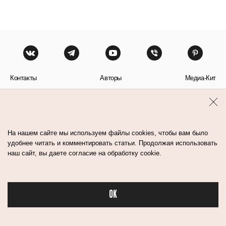
Контакты
Авторы
Медиа-Кит
Пользовательское соглашение
Политика обработки персональных данных
На нашем сайте мы используем файлы cookies, чтобы вам было
удобнее читать и комментировать статьи. Продолжая использовать
наш сайт, вы даете согласие на обработку cookie.
© Flacon 2026. Все права защищены.
OK
Бьюти