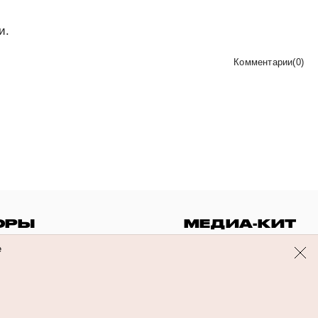
и.
Комментарии
(
0
)
ОРЫ
МЕДИА-КИТ
е
© Flacon 2026. Все права защищены.
Бьюти