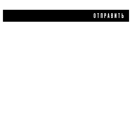
ОТПРАВИТЬ
1 613 ₽
ЖИДКИЙ ХАЙЛАЙТЕР
LUCE SKIN LIGHTENING,
NOUBA
5,0
1 отзыв
КУПИТЬ
ДОБАВИТЬ ОТЗЫВ
Flacon Magazine
Verified