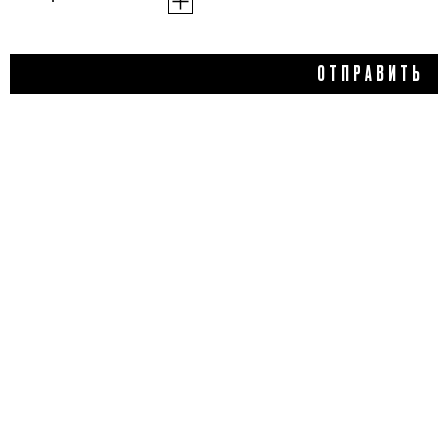
686 ₽
ОТПРАВИТЬ
ЛИПИДОВОССТАНАВЛИВ
АЮЩИЙ КРЕМ ДЛЯ
ОЧЕНЬ СУХОЙ КОЖИ РУК
CERAVIFIT, LIBREDERM
5,0
1 отзыв
КУПИТЬ
ДОБАВИТЬ ОТЗЫВ
Flacon Magazine
Verified