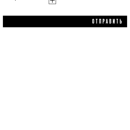
7 100 ₽
ОТПРАВИТЬ
ОБНОВЛЯЮЩИЙ КРЕМ
ДЛЯ ЛИЦА
С МИНЕРАЛАМИ,
CREMOLAB
4,0
1 отзыв
КУПИТЬ
ДОБАВИТЬ ОТЗЫВ
Flacon Magazine
Verified