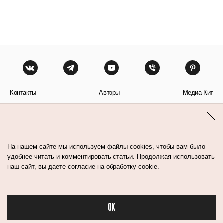
Контакты
Авторы
Медиа-Кит
Пользовательское соглашение
Политика обработки персональных данных
На нашем сайте мы используем файлы cookies, чтобы вам было
удобнее читать и комментировать статьи. Продолжая использовать
наш сайт, вы даете согласие на обработку cookie.
© Flacon 2026. Все права защищены.
OK
Бьюти