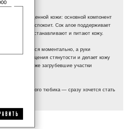
000
ьной и поврежденной кожи: основной компонент
рый заживит и успокоит. Сок алое поддерживает
и периллы восстанавливают и питают кожу.
Крем впитывается моментально, а руки
авляет от ощущения стянутости и делает кожу
 смягчаются даже загрубевшие участки
айн алюминиевого тюбика — сразу хочется стать
тосессию».
РАВИТЬ