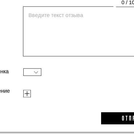
на даче.
0 / 1
Крем подойдет для обладателей чувствител
в составе, не вода, а настой ромашки, кото
уровень увлажненности, а масла ши, оливы 
Текстура приятная, совершенно не жирная. 
покрываются защитной пленкой, которая изб
более гладкой. При регулярном применении
нка
на костяшках пальцев.
ение
Ну и не можем не отметить лаконичный диз
бьюти-блогером и устроить этому крему фо
ОТП