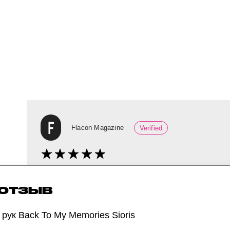
Flacon Magazine
Verified
Крем для рук от корейского бренда протест
 ОТЗЫВ
«Название оправдано — аромат этого крема
рук Back To My Memories Sioris
отдушка напомнила полевые растения, перен