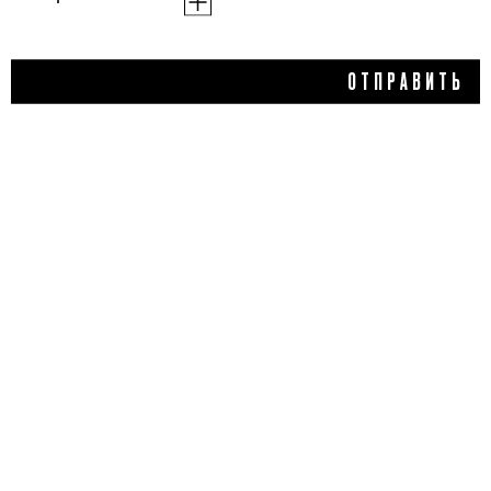
1 480 ₽
ОТПРАВИТЬ
ДУШИСТАЯ ВОДА-СПРЕЙ
ДЛЯ ТЕЛА JACKIE, FLAME
MOSCOW
5,0
1 отзыв
ДОБАВИТЬ ОТЗЫВ
Flacon Magazine
Verified