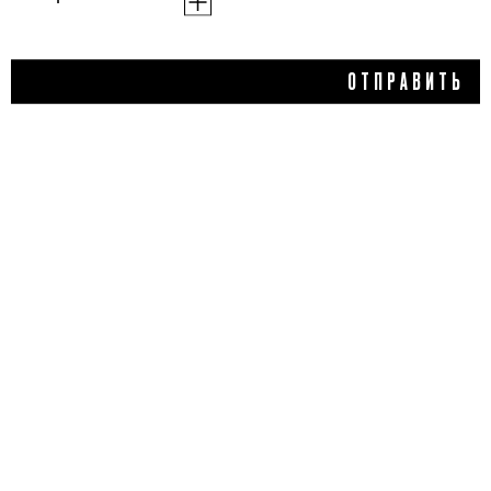
1 700 ₽
ОТПРАВИТЬ
ТОНИЗИРУЮЩИЙ ГЕЛЬ
ДЛЯ ДУША CHINOTTO,
TUTTOTONDO
4,0
1 отзыв
ДОБАВИТЬ ОТЗЫВ
Flacon Magazine
Verified