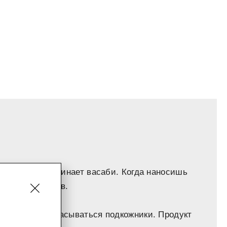
 который напоминает васаби. Когда наносишь
ставляет следов.
т хорошо рассасываться подкожники. Продукт