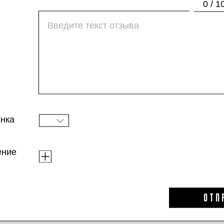
работает как успокаивающий лосьон — моме
0 / 1
нка
ение
ОТП