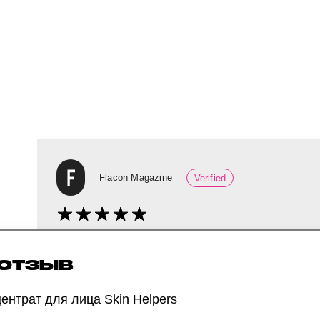
Flacon Magazine
Verified
У средства очень интересный зеленый цвет,
на кожу, оно почти сразу впитывается и не о
 ОТЗЫВ
ентрат для лица Skin Helpers
Можно нанести толстым слоем — тогда буду