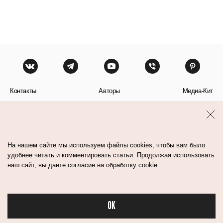
Контакты
Авторы
Медиа-Кит
Пользовательское соглашение
Политика обработки персональных данных
На нашем сайте мы используем файлы cookies, чтобы вам было
удобнее читать и комментировать статьи. Продолжая использовать
наш сайт, вы даете согласие на обработку cookie.
© Flacon 2026. Все права защищены.
OK
Бьюти