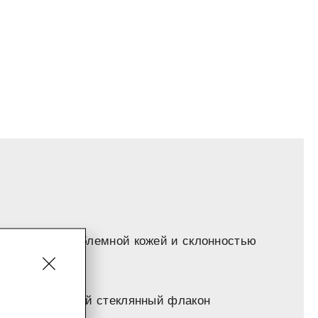
рка Инна с проблемной кожей и склонностью
скошь“. Тяжелый стеклянный флакон