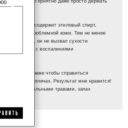
 это средство приятно даже просто держать
000
эмоции. Тоник содержит этиловый спирт,
 для жирной и проблемной кожи. Тем не менее
 На удивление, он не вызвал сухости
ично справился с воспалениями
время года, а также чтобы справиться
его на груди и плечах. Результат мне нравится!
о пахнет натуральными травами, запах
РАВИТЬ