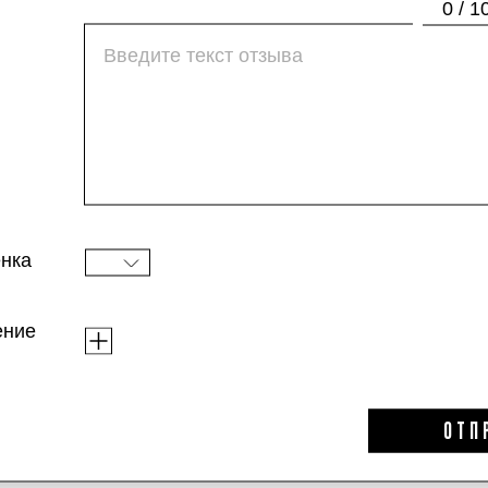
с добротным металлическим распылителем —
0 / 1
в руках.
А вот содержимое вызвало противоречивые 
я против этого компонента в составах даже
решила рискнуть и нанести продукт на лицо.
и не повысил жирность кожи. Наоборот, отл
и покраснениями.
нка
Думаю, тоник особенно подойдет на теплое 
с воспалениями на теле. Я часто использую 
ение
Отдельно хочется отметить аромат: средств
расслабляющий и свежий».
ОТП