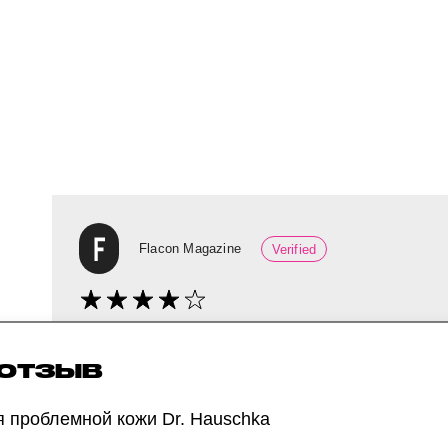
Flacon Magazine
Verified
Натуральный тоник протестировала редакто
к высыпаниям. Далее — прямая речь:
 ОТЗЫВ
я проблемной кожи Dr. Hauschka
«Упаковка у тоника — абсолютная „тихая ро