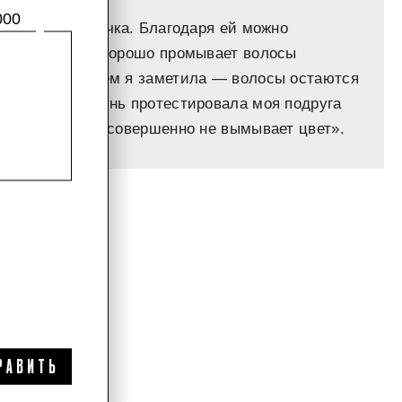
000
рачная бутылочка. Благодаря ей можно
тва. Шампунь хорошо промывает волосы
Обещанный объем я заметила — волосы остаются
. А еще шампунь протестировала моя подруга
ось. Средство совершенно не вымывает цвет».
РАВИТЬ