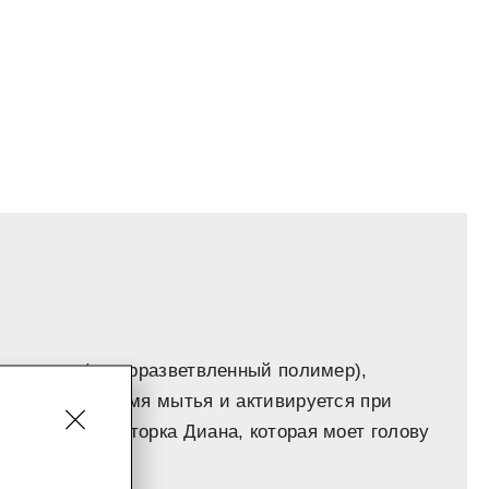
омпонент (гиперразветвленный полимер),
корням во время мытья и активируется при
ологию редакторка Диана, которая моет голову