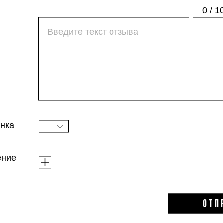
0 / 1
«Во-первых, мне понравилась красивая проз
отслеживать количество оставшегося средс
и оставляет их мягкими и увлажненными. 
чистыми и подвижными в течение пары дней
с окрашенными волосами, ей тоже понравил
нка
ение
ОТП