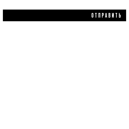
ОТПРАВИТЬ
3 100 ₽
ПУДРА ДЛЯ ЛИЦА, SHIK
5,0
1 отзыв
КУПИТЬ
ДОБАВИТЬ ОТЗЫВ
Flacon Magazine
Verified