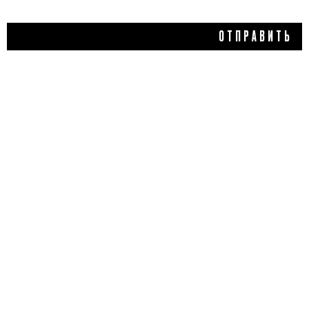
ОТПРАВИТЬ
255 ₽
ГЕЛЬ ДЛЯ ДУША FRESH
LIME, ORGANIC SHOP
5,0
1 отзыв
ДОБАВИТЬ ОТЗЫВ
Flacon Magazine
Verified
Редактор Микита протестировал гель для