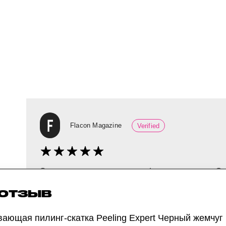
Flacon Magazine
Verified
Этот пилинг тестировала фоторедакторка С
Далее — прямая речь:
 ОТЗЫВ
«Пилинг-скатка хорошо убирает ороговевшие
ающая пилинг-скатка Peeling Expert Черный жемчуг