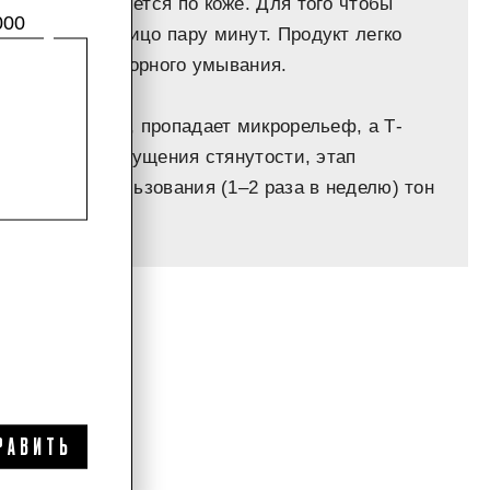
шо распределяется по коже. Для того чтобы
000
ассировать лицо пару минут. Продукт легко
е требует повторного умывания.
вится гладкой, пропадает микрорельеф, а Т-
т появляется ощущения стянутости, этап
улярного использования (1–2 раза в неделю) тон
ся».
РАВИТЬ