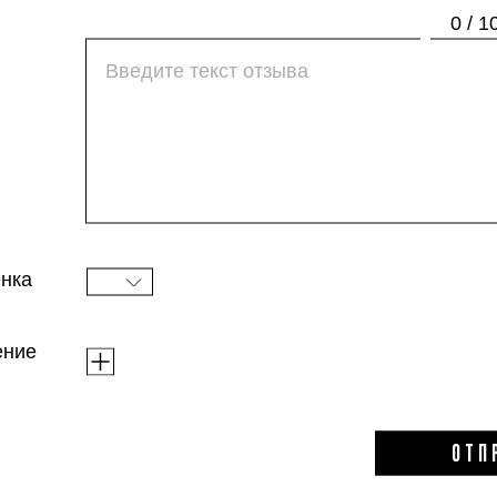
уменьшает черные точки. Плотный гель хоро
0 / 1
образовались целлюлозные гранулы, нужно м
смывается водой, не оставляет липкости и н
Опыт прежде всего тактильный — кожа стано
зона как после полировки. Через пару мину
увлажнения лучше не пропускать. После рег
кожи выравнивается и поры заметно сужают
нка
ение
ОТП