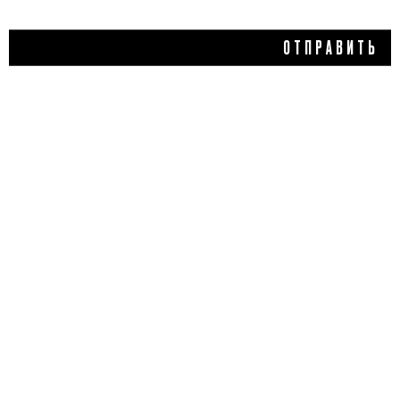
ОТПРАВИТЬ
1 265 ₽
БАЛЬЗАМ КОНОПЛЯНЫЙ
«ФРЕЗИЯ», 1753
COSMETICS
5,0
1 отзыв
КУПИТЬ
ДОБАВИТЬ ОТЗЫВ
Flacon Magazine
Verified