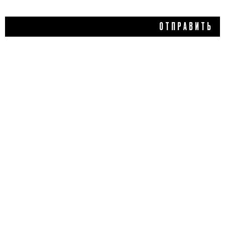
ОТПРАВИТЬ
3 550 ₽
БАЗА ПОД МАКИЯЖ SOS
PRIMER, CLARINS
5,0
1 отзыв
ДОБАВИТЬ ОТЗЫВ
Flacon Magazine
Verified
Праймер с тонирующим эффектом