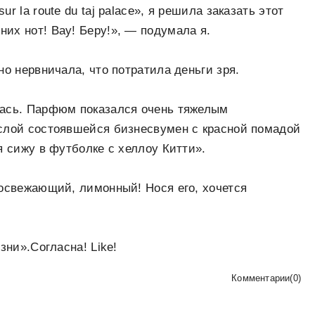
 la route du taj palace», я решила заказать этот
их нот! Вау! Беру!», — подумала я.
но нервничала, что потратила деньги зря.
лась. Парфюм показался очень тяжелым
ослой состоявшейся бизнесвумен с красной помадой
я сижу в футболке с хеллоу Китти».
 освежающий, лимонный! Нося его, хочется
зни».Согласна! Like!
Комментарии
(
0
)