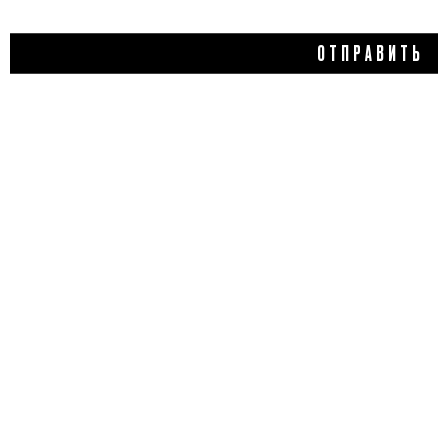
ОТПРАВИТЬ
3 400 ₽
МАСЛО ПРОТИВ
НЕСОВЕРШЕНСТВ КОЖИ
FEARLESS, PSA
5,0
1 отзыв
КУПИТЬ
ДОБАВИТЬ ОТЗЫВ
Flacon Magazine
Verified