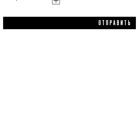
30 500 ₽
ОТПРАВИТЬ
ПАРФЮМЕРНАЯ ВОДА
BACCARAT ROUGE 540,
MAISON FRANCIS
KURKDJIAN
1,0
2 отзыва
КУПИТЬ
ДОБАВИТЬ ОТЗЫВ
Flacon Magazine
Verified