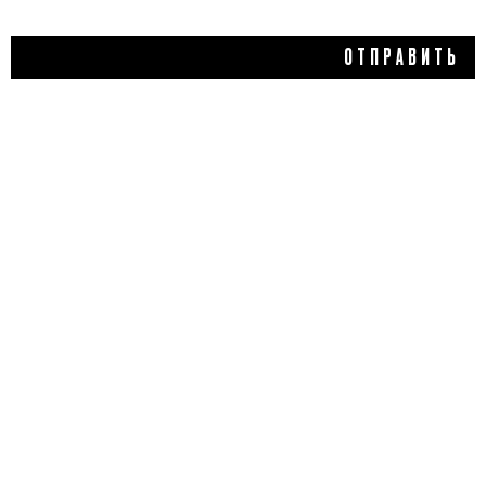
ОТПРАВИТЬ
3 788 ₽
АКТИВНЫЙ КРЕМ ДЛЯ
РУК DERMUD, AHAVA
5,0
1 отзыв
КУПИТЬ
ДОБАВИТЬ ОТЗЫВ
Flacon Magazine
Verified