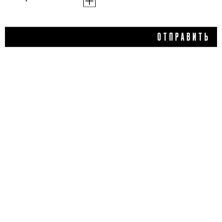
565 ₽
ОТПРАВИТЬ
ОМОЛАЖИВАЮЩИЙ
КРЕМ ДЛЯ РУК YOUNG
HANDS, MATSESTA
5,0
1 отзыв
КУПИТЬ
ДОБАВИТЬ ОТЗЫВ
Flacon Magazine
Verified