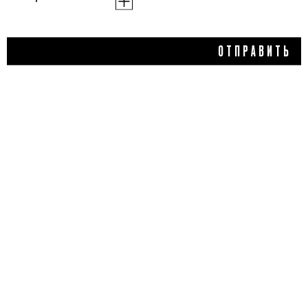
994 ₽
ОТПРАВИТЬ
ДВУХФАЗНОЕ ГЕЛЬ-
МАСЛО ДЛЯ ДУША
С ПРОБИОТИКАМИ
И МАСЛОМ ОЛИВЫ
DOUBLE DATE, DARLING*
4,0
1 отзыв
КУПИТЬ
ДОБАВИТЬ ОТЗЫВ