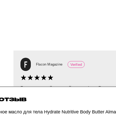
Flacon Magazine
Verified
Баттер нежный и легкий, как суфле. Распре
нанесения его совсем не чувствуешь на коже
 ОТЗЫВ
ромашка и алоэ вера — они успокаивают кож
и напитанной. У масла легкий цветочно-трав
ое масло для тела Hydrate Nutritive Body Butter Alma