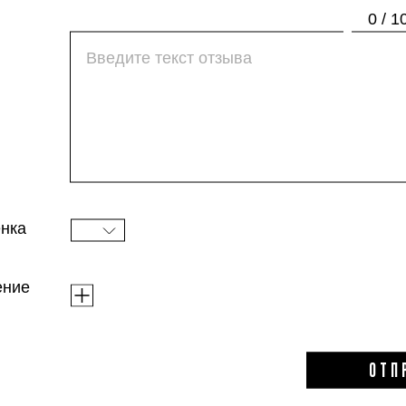
бонус средство отлично восстанавливает об
0 / 1
кожа будто и не знала, что такое минус 20 за
нка
ение
ОТП