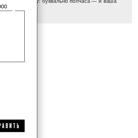
ветренную кожу: буквально полчаса — и ваша
000
 окном.
РАВИТЬ