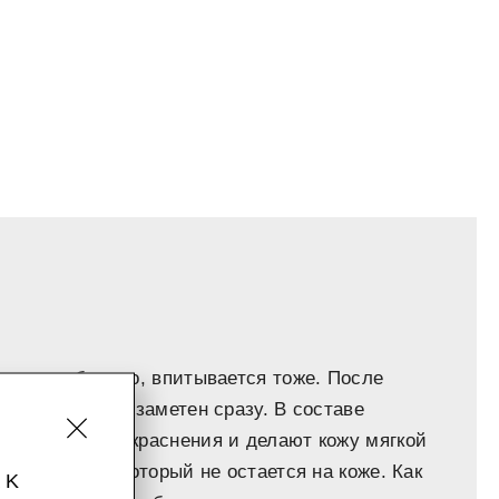
деляется быстро, впитывается тоже. После
, зато эффект заметен сразу. В составе
у, снимают покраснения и делают кожу мягкой
яной аромат, который не остается на коже. Как
 K