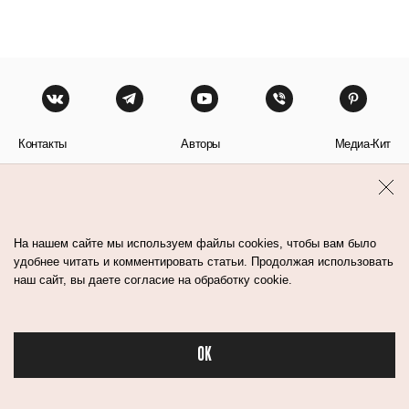
Контакты
Авторы
Медиа-Кит
Пользовательское соглашение
Политика обработки персональных данных
На нашем сайте мы используем файлы cookies, чтобы вам было
удобнее читать и комментировать статьи. Продолжая использовать
наш сайт, вы даете согласие на обработку cookie.
© Flacon 2026. Все права защищены.
OK
Бьюти