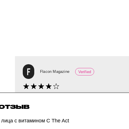
Flacon Magazine
Verified
Редакторка Инна выбрала это средство за к
фисташки). Крем с деликатной формой вита
 ОТЗЫВ
и увлажнить ее, но и восстановить барьер з
 лица с витамином C The Act