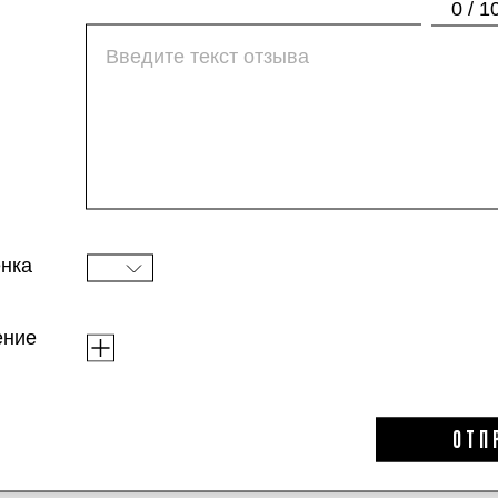
«Продукт имеет цветочно-цитрусовый аромат
0 / 1
в средствах для лица. Легкий, но впитывае
чтобы распределить средство.
При нанесении у меня закралась мысль о на
не оказалось, но крем все равно оставил на
несколько минут, а потом исчезла. Зато на 
Оно не конфликтовало с кремом, покрытие б
нка
Но при долгосрочном использовании крем с
Думаю, он отлично подойдет для тех, у кого
ение
ОТП