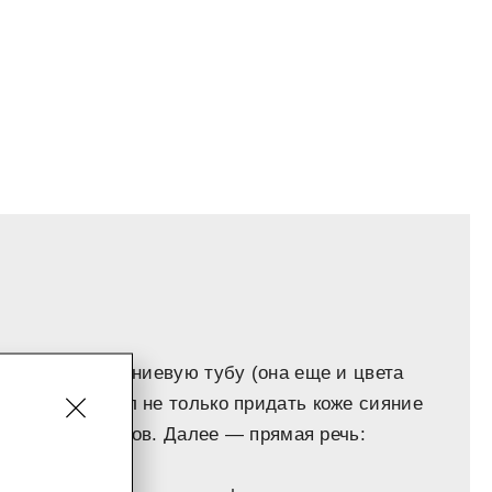
расивую алюминиевую тубу (она еще и цвета
мина C обещал не только придать коже сияние
а счет церамидов. Далее — прямая речь: