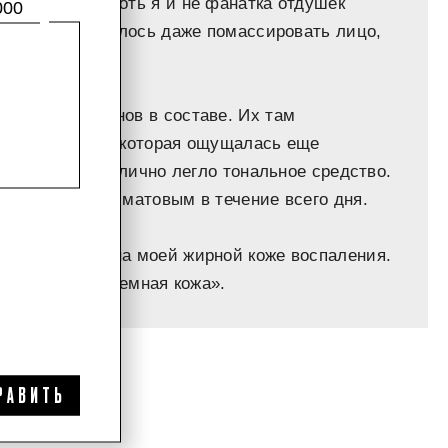
 — приятно, хоть я и не фанатка отдушек
000
тся долго: пришлось даже помассировать лицо,
личии парафинов в составе. Их там
 коже пленочку, которая ощущалась еще
такую основу отлично легло тональное средство.
ыло стойким и матовым в течение всего дня.
провоцировал на моей жирной коже воспаления.
 не такая проблемная кожа».
РАВИТЬ