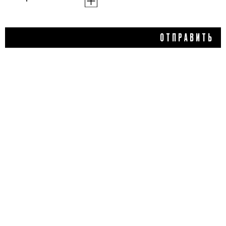
500 ₽
ОТПРАВИТЬ
КРЕМ ДЛЯ ЛИЦА ДЛЯ
ОЧЕНЬ СУХОЙ КОЖИ, OZ!
ORGANICZONE
5,0
1 отзыв
КУПИТЬ
ДОБАВИТЬ ОТЗЫВ
Flacon Magazine
Verified