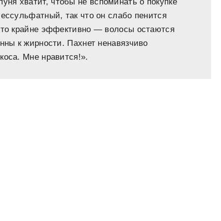
ня хватит, чтобы не вспоминать о покупке
бессульфатный, так что он слабо пенится
 это крайне эффективно — волосы остаются
онны к жирности. Пахнет ненавязчиво
коса. Мне нравится!».