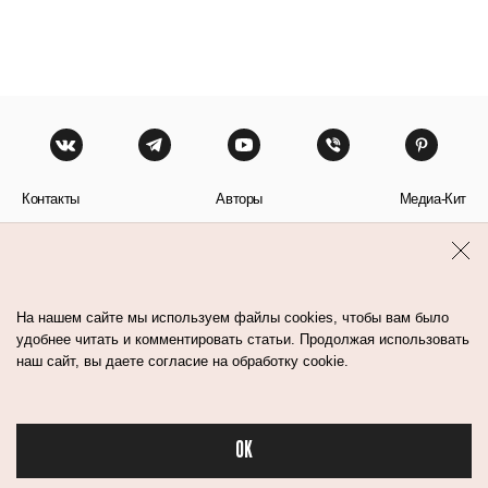
Контакты
Авторы
Медиа-Кит
Пользовательское соглашение
Политика обработки персональных данных
На нашем сайте мы используем файлы cookies, чтобы вам было
удобнее читать и комментировать статьи. Продолжая использовать
наш сайт, вы даете согласие на обработку cookie.
© Flacon 2026. Все права защищены.
OK
Бьюти