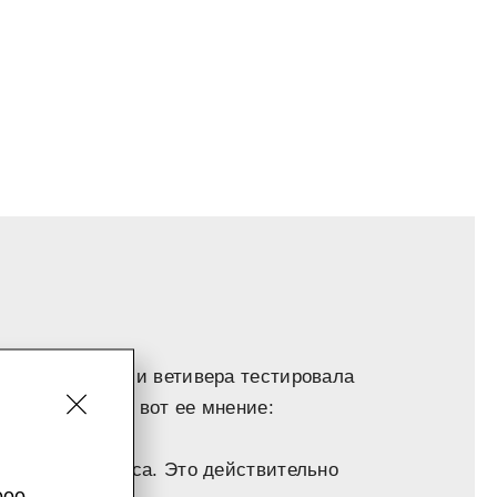
ахом бергамота и ветивера тестировала
вые ароматы. И вот ее мнение:
ии зеленого леса. Это действительно