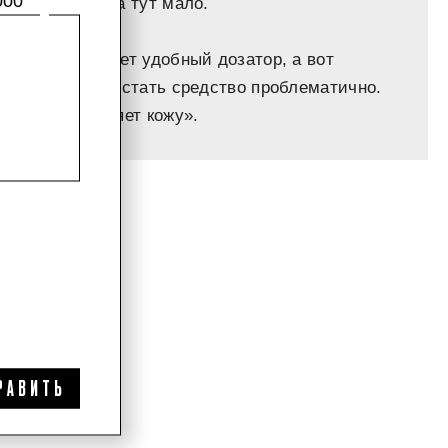
000
ат, от цитруса тут мало.
ат флакона имеет удобный дозатор, а вот
 как у меня, достать средство проблематично.
жает и увлажняет кожу».
РАВИТЬ