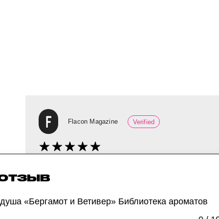
Flacon Magazine
Verified
Гель для душа от российского бренда с зап
 ОТЗЫВ
редакторка Инна, которая не любит цитрусо
 душа «Бергамот и Ветивер» Библиотека ароматов
«Гель перенесет вас в летний душ в окружен