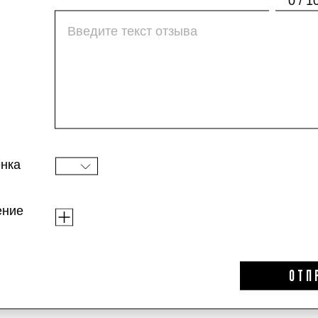
0 / 1
изысканный и легкий древесно-травяной аром
По текстуре гель супергустой: в мини-форм
из классической бутылочки объемом 150 мл,
Тем не менее продукт отлично пенится, осве
нка
ение
ОТП