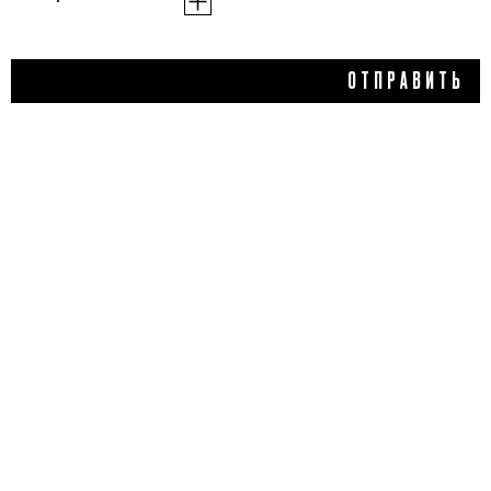
1 089 ₽
ОТПРАВИТЬ
ГЕЛЬ-КОНЦЕНТРАТ
ОТ ПРЫЩЕЙ ANTI-
BLEMISH SPOT GEL,
SAMMY BEAUTY
2,0
1 отзыв
КУПИТЬ
ДОБАВИТЬ ОТЗЫВ
Flacon Magazine
Verified