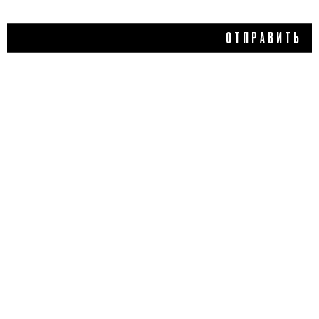
ОТПРАВИТЬ
2 430 ₽
БАЛЬЗАМ ДЛЯ НОГ
SPECIALIST, COMFORT
ZONE
5,0
1 отзыв
КУПИТЬ
ДОБАВИТЬ ОТЗЫВ
Flacon Magazine
Verified