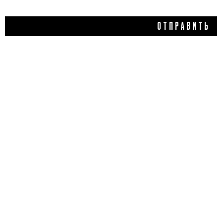
ОТПРАВИТЬ
245 ₽
РУМЯНА ДЛЯ ЛИЦА,
LAVELLE COLLECTION
5,0
1 отзыв
КУПИТЬ
ДОБАВИТЬ ОТЗЫВ
Flacon Magazine
Verified