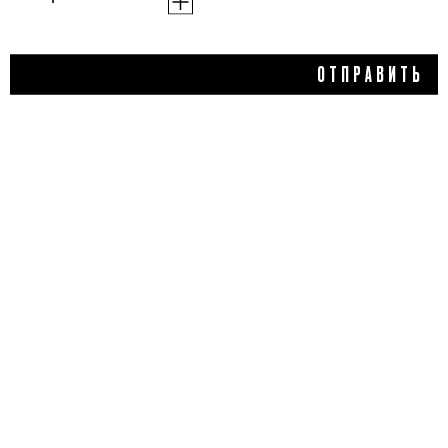
1 800 ₽
ОТПРАВИТЬ
ВОССТАНАВЛИВАЮЩАЯ
СЫВОРОТКА NATURAL
REPAIR SERUM, HYGGEE
5,0
1 отзыв
КУПИТЬ
ДОБАВИТЬ ОТЗЫВ
Flacon Magazine
Verified