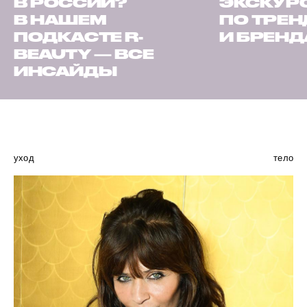
В РОССИИ?
ЭКСКУР
В НАШЕМ
ПО ТРЕ
ПОДКАСТЕ R-
И БРЕН
BEAUTY — ВСЕ
ИНСАЙДЫ
уход
тело