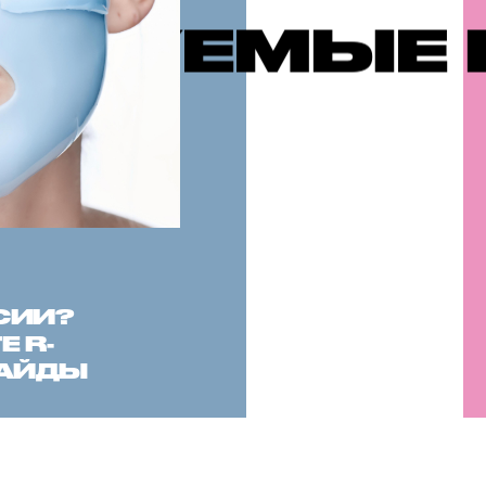
УЕМЫЕ ПУ
СИИ?
 R-
САЙДЫ