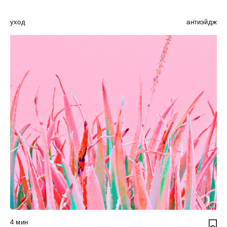
уход
антиэйдж
4
мин