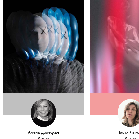
Алена Долецкая
Настя Лык
Автор
Автор