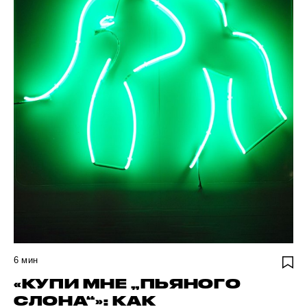
6
мин
«КУПИ МНЕ „ПЬЯНОГО
СЛОНА“»: КАК