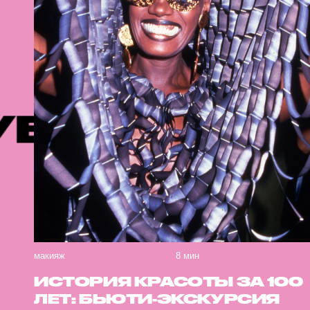
ИИ
РЕКОМ
макияж
8 мин
ИСТОРИЯ КРАСОТЫ ЗА 100
ЛЕТ: БЬЮТИ-ЭКСКУРСИЯ