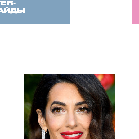
 R-
САЙДЫ